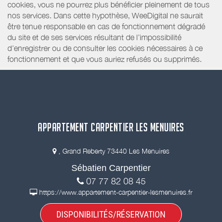
cookies, vous ne pourrez plus bénéficier pleinement de tous
nos services. Dans cette hypothèse, WeeDigital ne saurait
être tenue responsable en cas de fonctionnement dégradé
du site et de ses services résultant de l’impossibilité
d’enregistrer ou de consulter les cookies nécessaires à ce
fonctionnement et que vous auriez refusés ou supprimés.
APPARTEMENT CARPENTIER LES MENUIRES
, Grand Reberty 73440 Les Menuires
Sébatien Carpentier
07 77 82 08 45
https://www.appartement-carpentier-lesmenuires.fr
DISPONIBILITÉS/RÉSERVATION