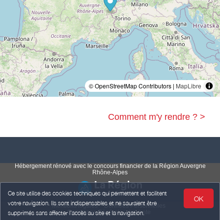
© OpenStreetMap Contributors |
MapLibre
Comment m'y rendre ? >
Hébergement rénové avec le concours financier de la Région Auvergne
Rhône-Alpes
Ce site utilise des cookies techniques qui permettent et facilitent
OK
votre navigation. Ils sont indispensables et ne sauraient être
Mentions légales
Données Personnelles
Conditions Générales de Vente
supprimés sans affecter l’accès au site et la navigation.